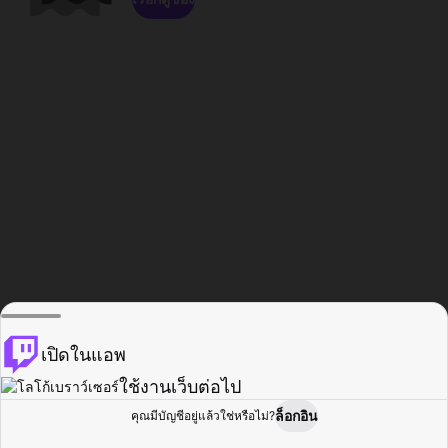
เปิดในแอพ
ใช้งานเว็บต่อไป
ล็อกอิน
คุณมีบัญชีอยู่แล้วใช่หรือไม่?
หน้าแรก
เรียกดู
กิจกรรม
โปรไฟล์