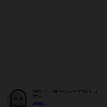
抱歉啦！您恐怕得搭乘時光機才有辦法找回那
個內容了。
瀏覽頻道