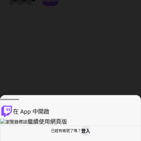
在 App 中開啟
繼續使用網頁版
登入
已經有帳號了嗎？
創作者基地
瀏覽
活動紀錄
個人檔案