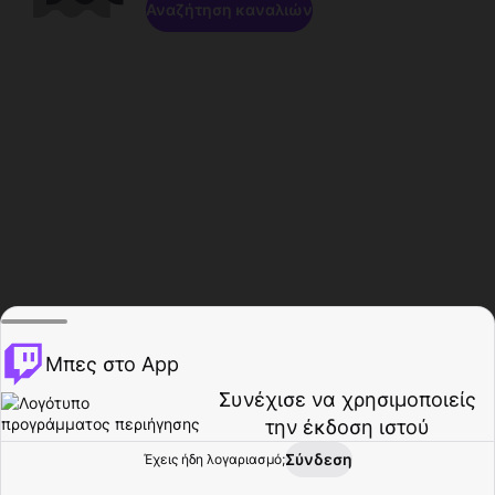
Αναζήτηση καναλιών
Μπες στο App
Συνέχισε να χρησιμοποιείς
την έκδοση ιστού
Σύνδεση
Έχεις ήδη λογαριασμό;
Αρχική σελίδα
Περιήγηση
Δραστηριότητα
Προφίλ