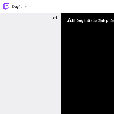
.
⌥
P
Duyệt
Không thể xác định phân