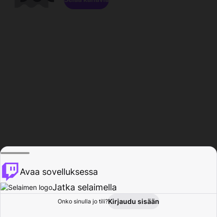
Avaa sovelluksessa
Jatka selaimella
Kirjaudu sisään
Onko sinulla jo tili?
Koti
Selaa
Toiminta
Profiili