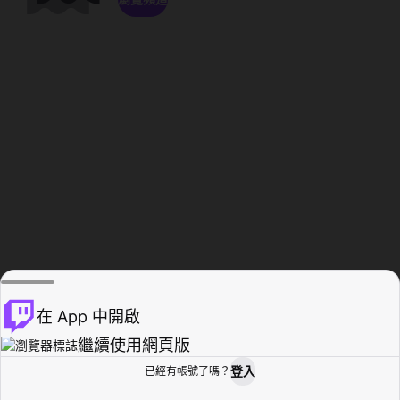
在 App 中開啟
繼續使用網頁版
登入
已經有帳號了嗎？
創作者基地
瀏覽
活動紀錄
個人檔案