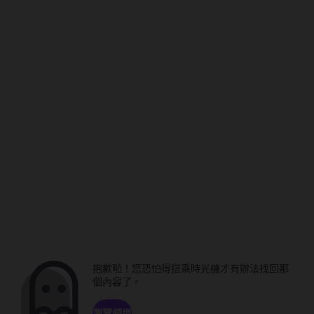
抱歉啦！您恐怕得搭乘時光機才有辦法找回那
個內容了。
瀏覽頻道