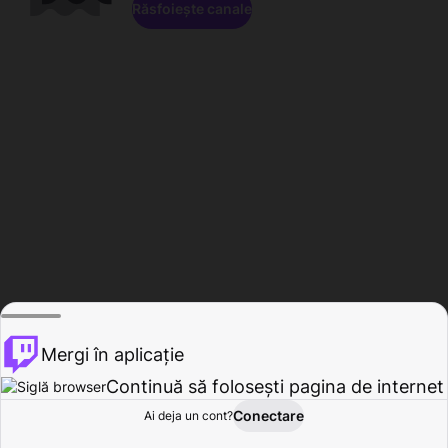
Răsfoiește canale
Mergi în aplicație
Continuă să folosești pagina de internet
Conectare
Ai deja un cont?
Acasă
Răsfoire
Activitate
Profil