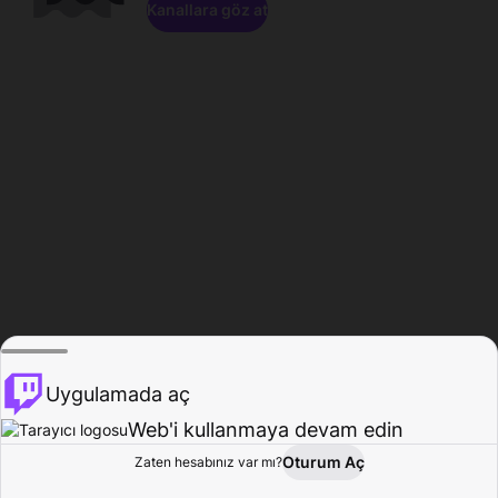
Kanallara göz at
Uygulamada aç
Web'i kullanmaya devam edin
Oturum Aç
Zaten hesabınız var mı?
Ana Sayfa
Gözat
Aktivite
Profil