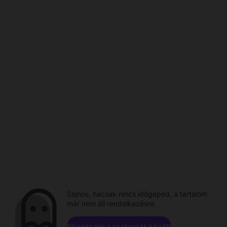
Sajnos, hacsak nincs időgéped, a tartalom
már nem áll rendelkezésre.
Böngészés a csatornák között