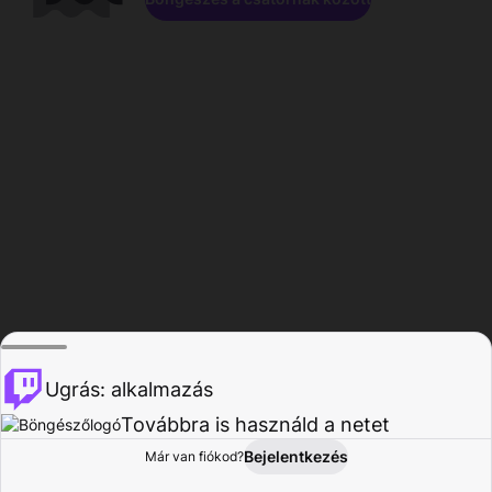
Ugrás: alkalmazás
Továbbra is használd a netet
Bejelentkezés
Már van fiókod?
Főoldal
Böngészés
Tevékenység
Profil