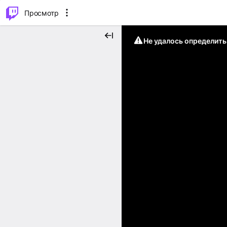
.
⌥
P
Просмотр
Не удалось определит