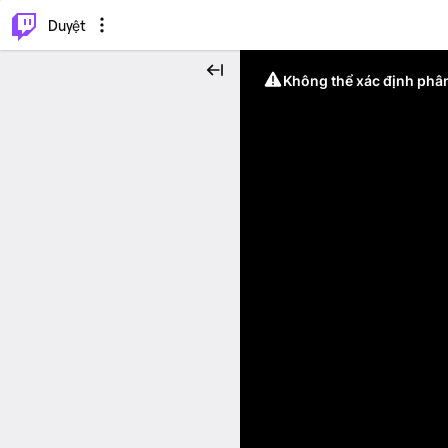
.
⌥
P
Duyệt
Không thể xác định phân