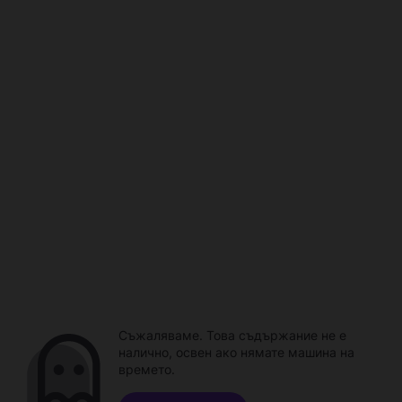
Съжаляваме. Това съдържание не е
налично, освен ако нямате машина на
времето.