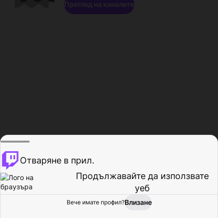
Преглед на каналите
Отваряне в прил.
Продължавайте да използвате
уеб
Влизане
Вече имате профил?
Начало
Преглед
Активност
Профил