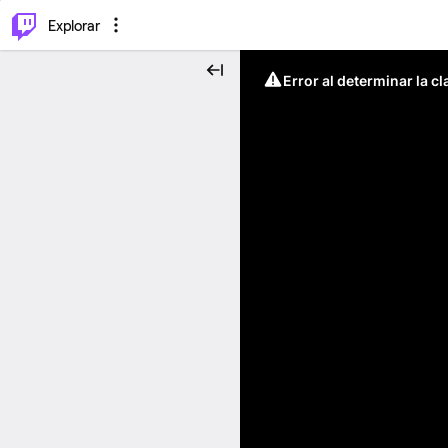
⌥
P
Explorar
Error al determinar la c