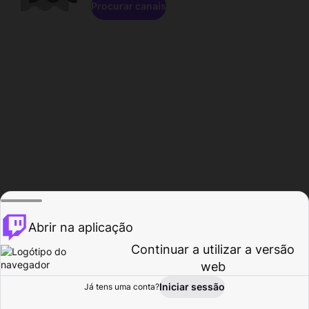
Procurar canais
Abrir na aplicação
Continuar a utilizar a versão
web
Iniciar sessão
Já tens uma conta?
Página inicial
Procurar
Atividade
Perfil