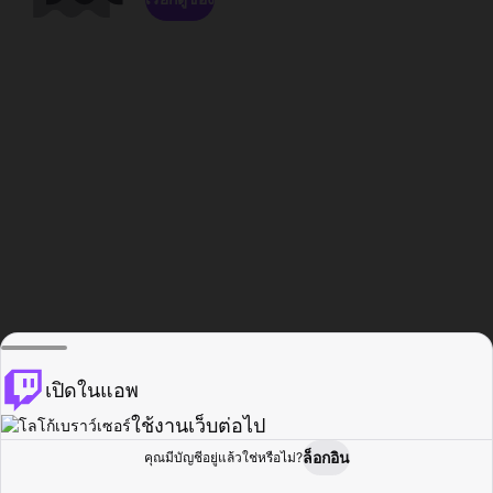
เปิดในแอพ
ใช้งานเว็บต่อไป
ล็อกอิน
คุณมีบัญชีอยู่แล้วใช่หรือไม่?
หน้าแรก
เรียกดู
กิจกรรม
โปรไฟล์