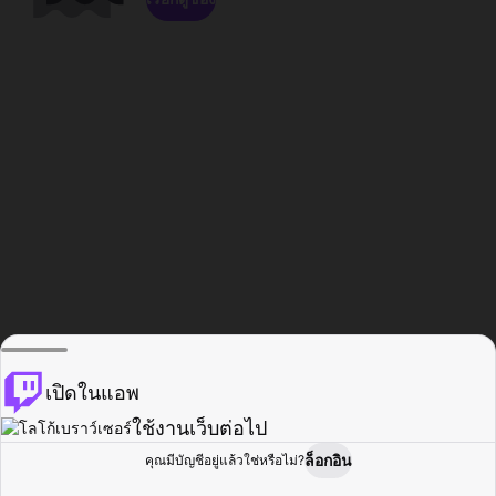
เปิดในแอพ
ใช้งานเว็บต่อไป
ล็อกอิน
คุณมีบัญชีอยู่แล้วใช่หรือไม่?
หน้าแรก
เรียกดู
กิจกรรม
โปรไฟล์