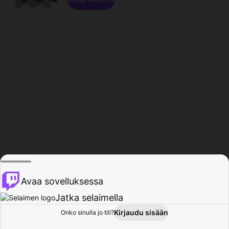
Avaa sovelluksessa
Jatka selaimella
Kirjaudu sisään
Onko sinulla jo tili?
Koti
Selaa
Toiminta
Profiili