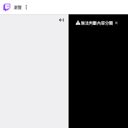
⌥
P
瀏覽
無法判斷內容分類