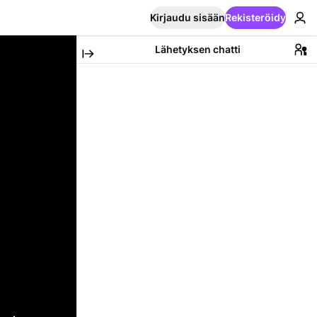
Kirjaudu sisään
Rekisteröidy
Lähetyksen chatti