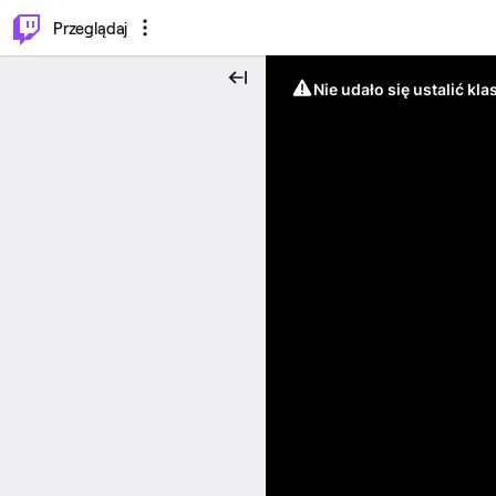
…
⌥
P
Przeglądaj
Nie udało się ustalić klas