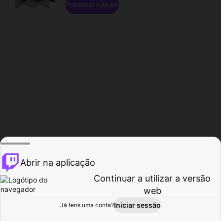
Procurar canais
Abrir na aplicação
Continuar a utilizar a versão
web
Iniciar sessão
Já tens uma conta?
Página inicial
Procurar
Atividade
Perfil