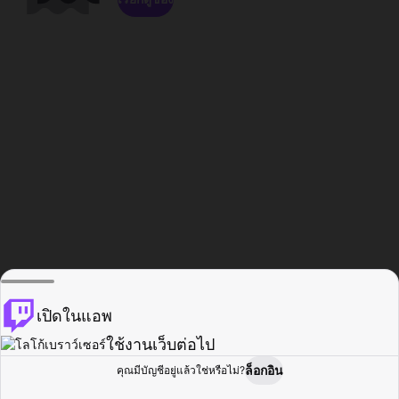
เปิดในแอพ
ใช้งานเว็บต่อไป
ล็อกอิน
คุณมีบัญชีอยู่แล้วใช่หรือไม่?
หน้าแรก
เรียกดู
กิจกรรม
โปรไฟล์