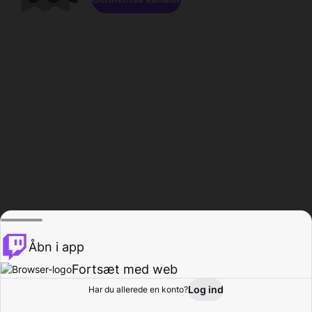
Åbn i app
Fortsæt med web
Log ind
Har du allerede en konto?
Hjem
Gennemse
Aktivitet
Profil