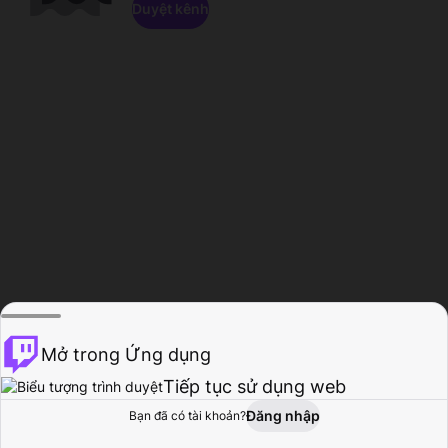
Duyệt kênh
Mở trong Ứng dụng
Tiếp tục sử dụng web
Đăng nhập
Bạn đã có tài khoản?
Trang chủ
Duyệt
Hoạt động
Hồ sơ