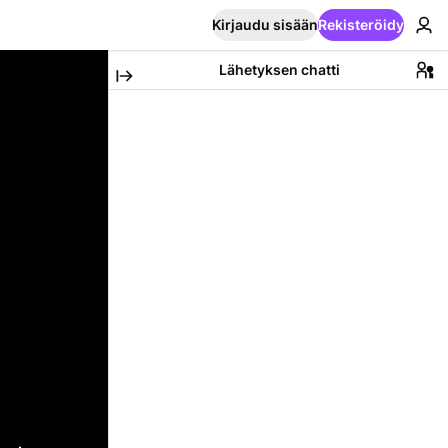
Kirjaudu sisään
Rekisteröidy
Lähetyksen chatti