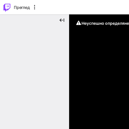
м...
⌥
P
Преглед
Неуспешно определяне