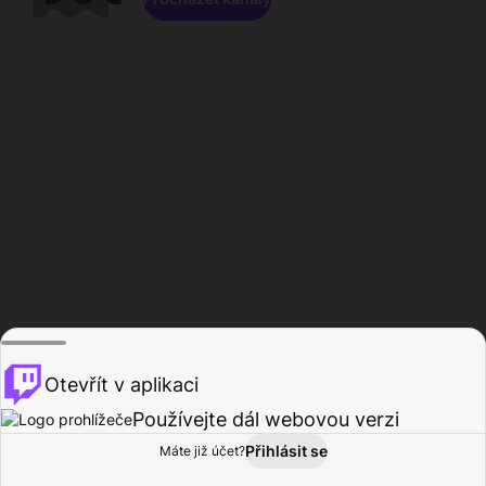
Otevřít v aplikaci
Používejte dál webovou verzi
Přihlásit se
Máte již účet?
Domů
Procházet
Aktivita
Profil