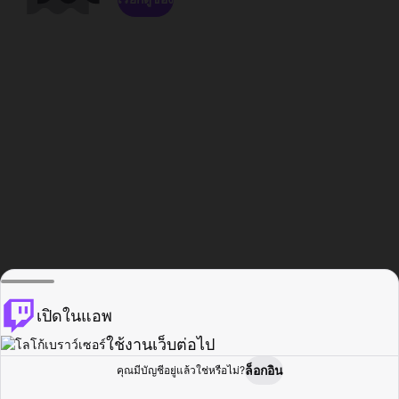
เปิดในแอพ
ใช้งานเว็บต่อไป
ล็อกอิน
คุณมีบัญชีอยู่แล้วใช่หรือไม่?
หน้าแรก
เรียกดู
กิจกรรม
โปรไฟล์