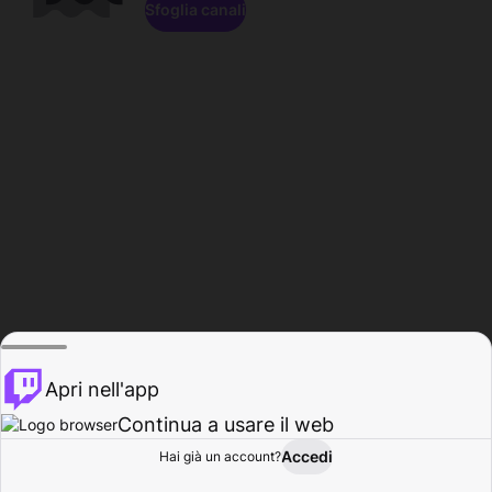
Sfoglia canali
Apri nell'app
Continua a usare il web
Accedi
Hai già un account?
Base
Sfoglia
Attività
Profilo