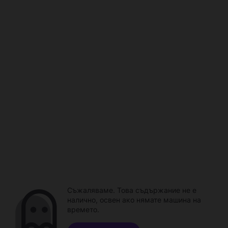
Съжаляваме. Това съдържание не е
налично, освен ако нямате машина на
времето.