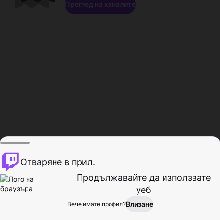
Преглед на каналите
Отваряне в прил.
Продължавайте да използвате
уеб
Влизане
Вече имате профил?
Начало
Преглед
Активност
Профил