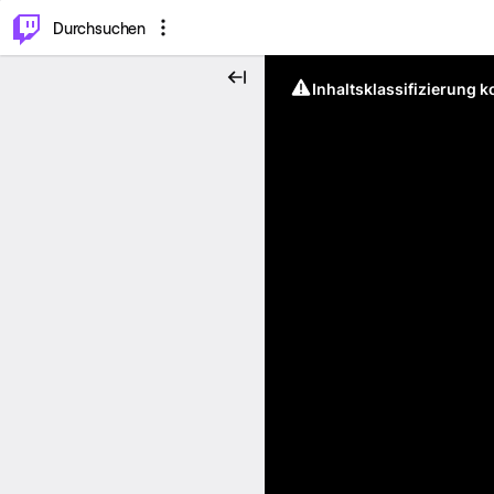
.
⌥
P
Durchsuchen
Inhaltsklassifizierung 