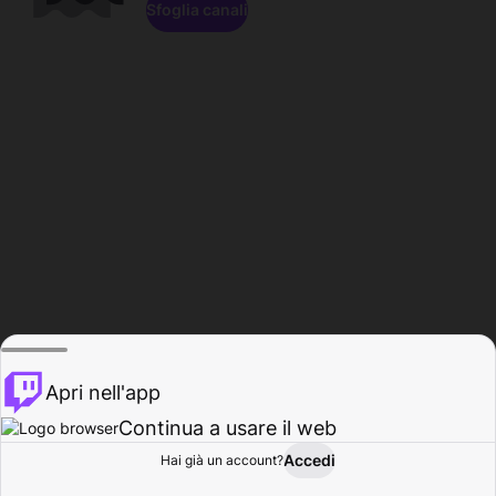
Sfoglia canali
Apri nell'app
Continua a usare il web
Accedi
Hai già un account?
Base
Sfoglia
Attività
Profilo