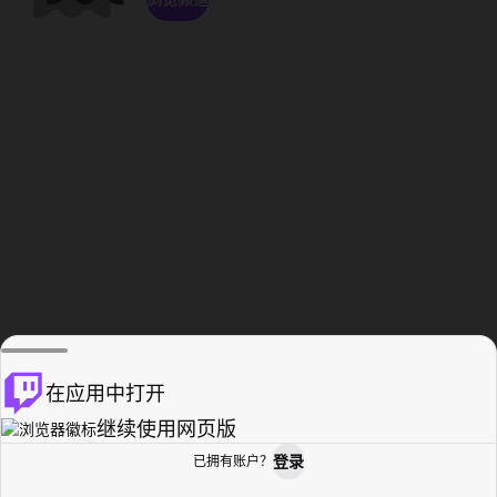
在应用中打开
继续使用网页版
登录
已拥有账户？
主页
浏览
活动纪录
个人资料