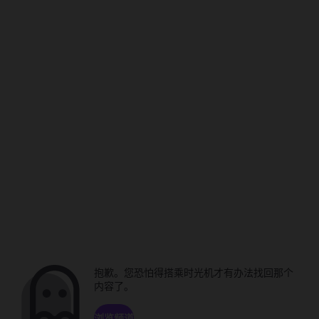
抱歉。您恐怕得搭乘时光机才有办法找回那个
内容了。
浏览频道