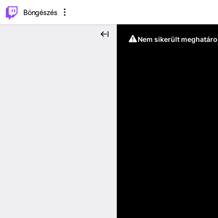
⌥
P
Böngészés
Nem sikerült meghatáro