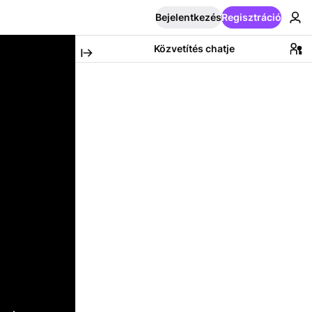
Bejelentkezés
Regisztráció
Közvetítés chatje