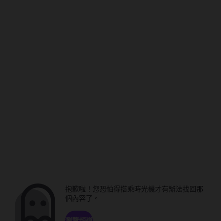
抱歉啦！您恐怕得搭乘時光機才有辦法找回那
個內容了。
瀏覽頻道