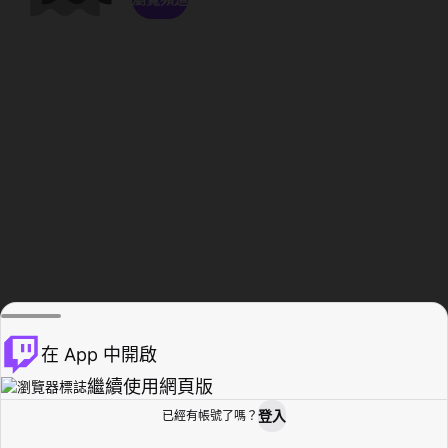
在 App 中開啟
繼續使用網頁版
登入
已經有帳號了嗎？
創作者基地
瀏覽
活動紀錄
個人檔案