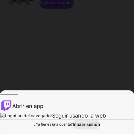
Explorar canales
Abrir en app
Seguir usando la web
Iniciar sesión
Página del
¿Ya tienes una cuenta?
Explorar
Actividad
Perfil
Creador