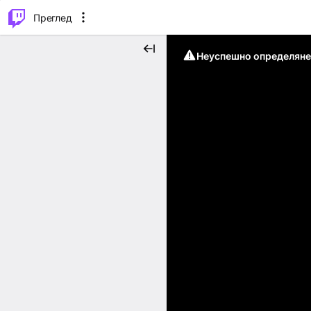
м...
⌥
P
Преглед
Неуспешно определяне