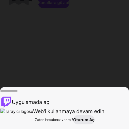
Kanallara göz at
Uygulamada aç
Web'i kullanmaya devam edin
Oturum Aç
Zaten hesabınız var mı?
Ana Sayfa
Gözat
Aktivite
Profil