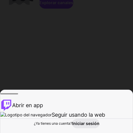
Explorar canales
Abrir en app
Seguir usando la web
Iniciar sesión
Página del
¿Ya tienes una cuenta?
Explorar
Actividad
Perfil
Creador