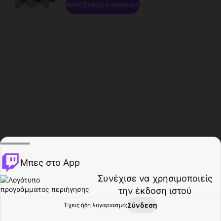
Αναζήτηση καναλιών
Μπες στο App
Συνέχισε να χρησιμοποιείς
την έκδοση ιστού
Σύνδεση
Έχεις ήδη λογαριασμό;
Αρχική σελίδα
Περιήγηση
Δραστηριότητα
Προφίλ