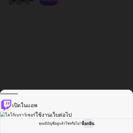
เปิดในแอพ
ใช้งานเว็บต่อไป
ล็อกอิน
คุณมีบัญชีอยู่แล้วใช่หรือไม่?
หน้าแรก
เรียกดู
กิจกรรม
โปรไฟล์