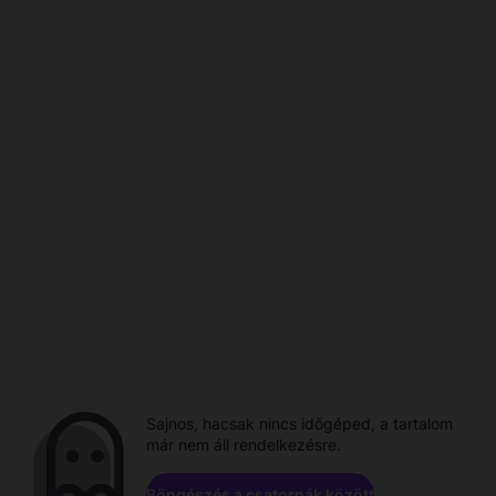
Sajnos, hacsak nincs időgéped, a tartalom
már nem áll rendelkezésre.
Böngészés a csatornák között