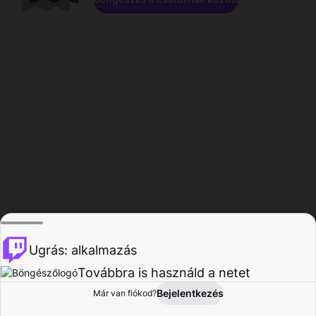
Ugrás: alkalmazás
Továbbra is használd a netet
Bejelentkezés
Már van fiókod?
Főoldal
Böngészés
Tevékenység
Profil