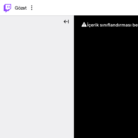
⌥
P
Gözat
İçerik sınıflandırması b