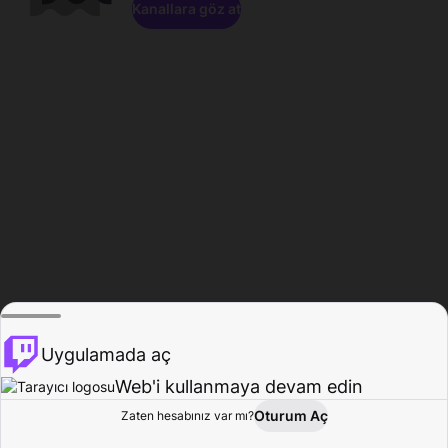
Kanallara göz at
Uygulamada aç
Web'i kullanmaya devam edin
Oturum Aç
Zaten hesabınız var mı?
Ana Sayfa
Gözat
Aktivite
Profil