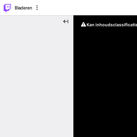
⌥
P
Bladeren
Kan inhoudsclassificati