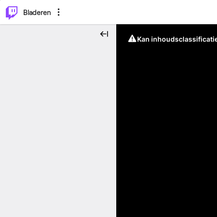
⌥
P
Bladeren
Kan inhoudsclassificati