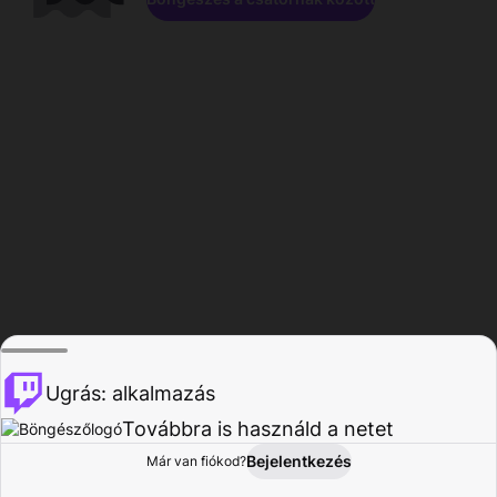
Ugrás: alkalmazás
Továbbra is használd a netet
Bejelentkezés
Már van fiókod?
Főoldal
Böngészés
Tevékenység
Profil