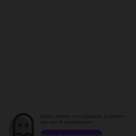
Sajnos, hacsak nincs időgéped, a tartalom
már nem áll rendelkezésre.
Böngészés a csatornák között