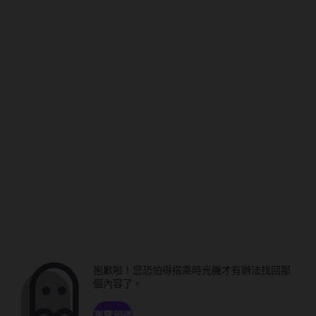
抱歉啦！您恐怕得搭乘時光機才有辦法找回那
個內容了。
瀏覽頻道