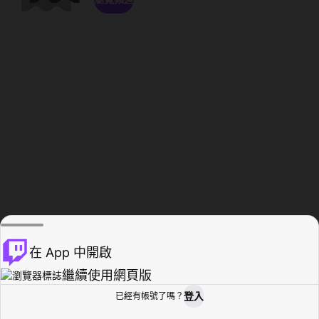
在 App 中開啟
繼續使用網頁版
登入
已經有帳號了嗎？
創作者基地
瀏覽
活動紀錄
個人檔案