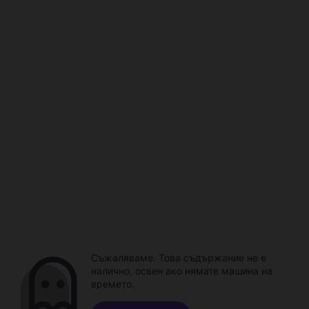
Съжаляваме. Това съдържание не е
налично, освен ако нямате машина на
времето.