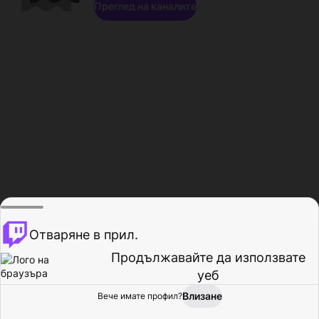
Преглед на каналите
Отваряне в прил.
Продължавайте да използвате
уеб
Влизане
Вече имате профил?
Начало
Преглед
Активност
Профил