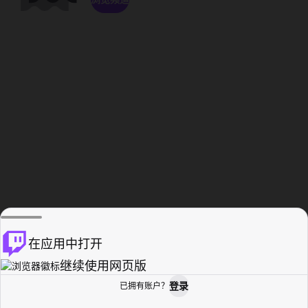
在应用中打开
继续使用网页版
登录
已拥有账户？
主页
浏览
活动纪录
个人资料