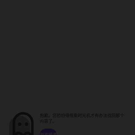
抱歉。您恐怕得搭乘时光机才有办法找回那个
内容了。
浏览频道